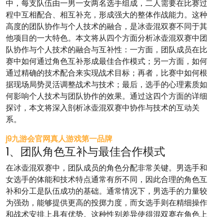
中，每支队伍由一男一女两名选手组成，二人需要在比赛过
程中互相配合、相互补充，形成强大的整体作战能力。这种
高度的团队协作与个人技术的融合，是冰壶混双赛不同于其
他项目的一大特色。本文将从四个方面分析冰壶混双赛中团
队协作与个人技术的融合与互补性：一方面，团队成员在比
赛中如何通过角色互补形成最佳合作模式；另一方面，如何
通过精确的技术配合来实现战术目标；再者，比赛中如何根
据现场局势灵活调整战术与技术；最后，选手的心理素质如
何影响个人技术与团队协作的效果。通过这四个方面的详细
探讨，本文将深入剖析冰壶混双赛中协作与技术的互动关
系。
j9九游会官网真人游戏第一品牌
1、团队角色互补与最佳合作模式
在冰壶混双赛中，团队成员的角色分配非常关键。男选手和
女选手的体能和技术特点通常有所不同，因此合理的角色互
补和分工是队伍成功的基础。通常情况下，男选手的力量较
为强劲，能够提供更高的投掷力度，而女选手则在精细操作
和战术安排上具有优势。这种性别差异使得混双赛在角色上