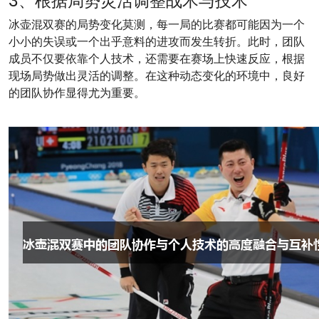
3、根据局势灵活调整战术与技术
冰壶混双赛的局势变化莫测，每一局的比赛都可能因为一个
小小的失误或一个出乎意料的进攻而发生转折。此时，团队
成员不仅要依靠个人技术，还需要在赛场上快速反应，根据
现场局势做出灵活的调整。在这种动态变化的环境中，良好
的团队协作显得尤为重要。