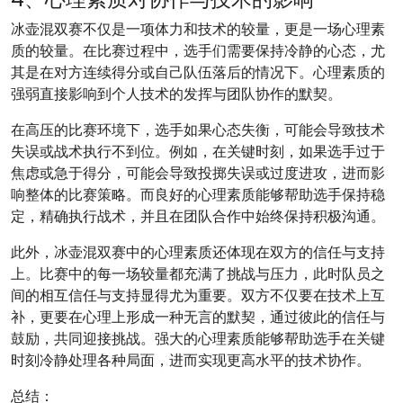
冰壶混双赛不仅是一项体力和技术的较量，更是一场心理素
质的较量。在比赛过程中，选手们需要保持冷静的心态，尤
其是在对方连续得分或自己队伍落后的情况下。心理素质的
强弱直接影响到个人技术的发挥与团队协作的默契。
在高压的比赛环境下，选手如果心态失衡，可能会导致技术
失误或战术执行不到位。例如，在关键时刻，如果选手过于
焦虑或急于得分，可能会导致投掷失误或过度进攻，进而影
响整体的比赛策略。而良好的心理素质能够帮助选手保持稳
定，精确执行战术，并且在团队合作中始终保持积极沟通。
此外，冰壶混双赛中的心理素质还体现在双方的信任与支持
上。比赛中的每一场较量都充满了挑战与压力，此时队员之
间的相互信任与支持显得尤为重要。双方不仅要在技术上互
补，更要在心理上形成一种无言的默契，通过彼此的信任与
鼓励，共同迎接挑战。强大的心理素质能够帮助选手在关键
时刻冷静处理各种局面，进而实现更高水平的技术协作。
总结：