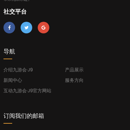
社交平台
导航
介绍九游会·J9
产品展示
新闻中心
服务方向
互动九游会·j9官方网站
订阅我们的邮箱