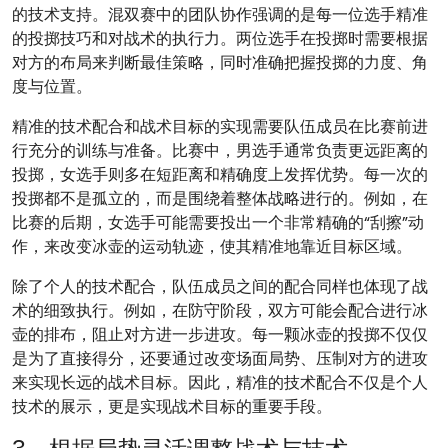
的技术支持。混双赛中的团队协作强调的是每一位选手精准
的投掷技巧和对战术的执行力。两位选手在投掷时需要根据
对方的布局来判断最佳策略，同时准确把握投掷的力度、角
度与位置。
精准的技术配合和战术目标的实现需要队伍成员在比赛前进
行充分的训练与准备。比赛中，男选手通常负责更远距离的
投掷，女选手则多在短距离和精确度上发挥优势。每一次的
投掷都不是孤立的，而是围绕着整体战略进行的。例如，在
比赛的后期，女选手可能需要投出一个非常精确的“刮擦”动
作，来改变冰壶的运动轨迹，使其精准地靠近目标区域。
除了个人的技术配合，队伍成员之间的配合同样也体现了战
术的细致执行。例如，在防守阶段，双方可能会配合进行冰
壶的排布，阻止对方进一步进攻。每一颗冰壶的投掷不仅仅
是为了直接得分，还要通过改变场面局势、压制对方的进攻
来实现长远的战术目标。因此，精准的技术配合不仅是个人
技术的展示，更是实现战术目标的重要手段。