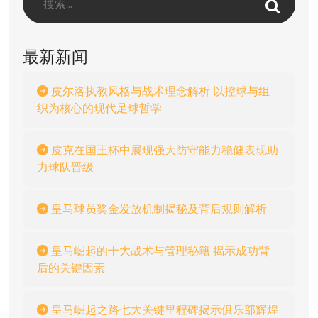
最新新闻
皮尔洛执教风格与战术理念解析 以控球与组
织为核心的现代足球哲学
皮克在国王杯中展现强大防守能力稳健表现助
力球队晋级
皇马球员奖金发放机制揭秘及背后规则解析
皇马崛起的十大战术与管理秘籍 揭示成功背
后的关键因素
皇马崛起之路七大关键里程碑揭示俱乐部辉煌