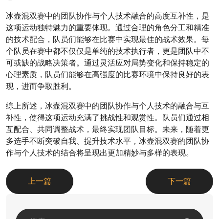
冰壶混双赛中的团队协作与个人技术融合的高度互补性，是
这项运动独特魅力的重要体现。通过合理的角色分工和精准
的技术配合，队员们能够在比赛中实现最佳的战术效果。每
个队员在赛中都不仅仅是单纯的技术执行者，更是团队中不
可或缺的战略决策者。通过灵活应对局势变化和保持稳定的
心理素质，队员们能够在高强度的比赛环境中保持良好的表
现，进而争取胜利。
综上所述，冰壶混双赛中的团队协作与个人技术的融合与互
补性，使得这项运动充满了挑战性和观赏性。队员们通过相
互配合、共同调整战术，最终实现团队目标。未来，随着更
多选手不断突破自我、提升技术水平，冰壶混双赛的团队协
作与个人技术的结合将呈现出更加精妙与多样的表现。
上一篇
下一篇