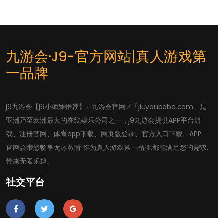
九游会·J9-官方网站|真人游戏第
一品牌
j9九游会【j9小师妹推荐】✅九游会官网✅「jiuyoubaba.com」是
亚洲乃至欧洲最大的在线娱乐公司之一，j9九游会提供APP平台游
戏、注册官网、体育app下载、网页版登录、官方入口下载、APP、
官网会带您畅享无尽激情!作为真人游戏第一品牌,都能满足您的需求,
带来无限乐趣。
社交平台