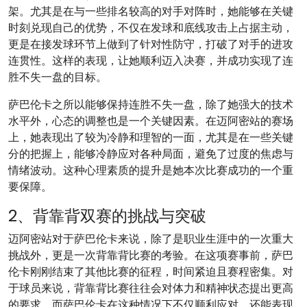
架。尤其是在与一些排名较高的对手对阵时，她能够在关键
时刻兑现自己的优势，不仅在发球和底线攻击上占据主动，
更是在接发球环节上做到了针对性防守，打破了对手的进攻
连贯性。这样的表现，让她顺利迈入决赛，并成功实现了连
胜不失一盘的目标。
萨巴伦卡之所以能够保持连胜不失一盘，除了她强大的技术
水平外，心态的调整也是一个关键因素。在迈阿密站的赛场
上，她表现出了较为冷静和理智的一面，尤其是在一些关键
分的把握上，能够冷静应对各种局面，避免了过度的焦虑与
情绪波动。这种心理素质的提升是她本次比赛成功的一个重
要保障。
2、背靠背双赛的挑战与突破
迈阿密站对于萨巴伦卡来说，除了是职业生涯中的一次重大
挑战外，更是一次背靠背比赛的考验。在这项赛事前，萨巴
伦卡刚刚结束了其他比赛的征程，时间紧迫且赛程密集。对
于球员来说，背靠背比赛往往会对体力和精神状态提出更高
的要求。而萨巴伦卡在这种情况下不仅顺利应对，还能表现