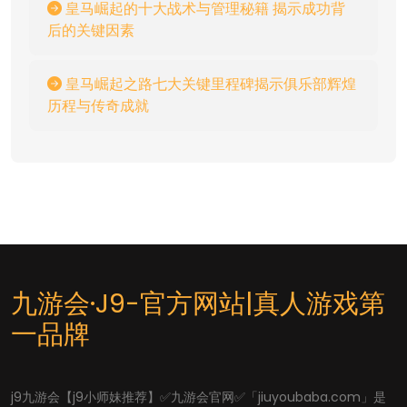
皇马崛起的十大战术与管理秘籍 揭示成功背
后的关键因素
皇马崛起之路七大关键里程碑揭示俱乐部辉煌
历程与传奇成就
九游会·J9-官方网站|真人游戏第
一品牌
j9九游会【j9小师妹推荐】✅九游会官网✅「jiuyoubaba.com」是