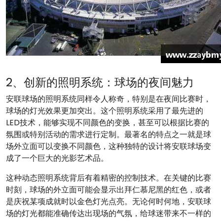
2、创新的照明系统：球场的夜间魅力
安联球场的照明系统同样令人称奇，特别是在夜间比赛时，
球场的灯光效果更加突出。这个照明系统采用了最先进的
LED技术，能够实现不同颜色的变换，甚至可以根据比赛的
氛围或特别活动的需求进行定制。最著名的特点之一就是球
场外立面可以变换不同颜色，这种独特的设计将安联球场变
成了一个巨大的光影艺术品。
这种动态照明系统背后有着精密的控制技术。在关键的比赛
时刻，球场的外立面可能会显示出拜仁慕尼黑的红色，或者
是庆祝某项成就时以金色灯光点亮。无论何时何地，安联球
场的灯光都能准确传达出现场的气氛，给球迷带来不一样的