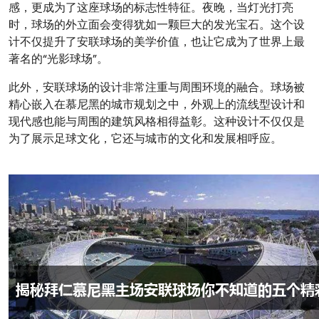
感，更成为了这座球场的标志性特征。夜晚，当灯光打亮
时，球场的外立面会变得犹如一颗巨大的发光宝石。这个设
计不仅提升了安联球场的美学价值，也让它成为了世界上最
著名的“光影球场”。
此外，安联球场的设计非常注重与周围环境的融合。球场被
精心嵌入在慕尼黑的城市规划之中，外观上的流线型设计和
现代感也能与周围的建筑风格相得益彰。这种设计不仅仅是
为了展示足球文化，它还与城市的文化和发展相呼应。