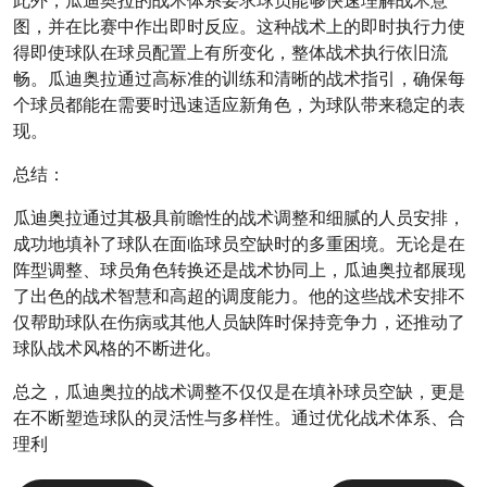
此外，瓜迪奥拉的战术体系要求球员能够快速理解战术意
图，并在比赛中作出即时反应。这种战术上的即时执行力使
得即使球队在球员配置上有所变化，整体战术执行依旧流
畅。瓜迪奥拉通过高标准的训练和清晰的战术指引，确保每
个球员都能在需要时迅速适应新角色，为球队带来稳定的表
现。
总结：
瓜迪奥拉通过其极具前瞻性的战术调整和细腻的人员安排，
成功地填补了球队在面临球员空缺时的多重困境。无论是在
阵型调整、球员角色转换还是战术协同上，瓜迪奥拉都展现
了出色的战术智慧和高超的调度能力。他的这些战术安排不
仅帮助球队在伤病或其他人员缺阵时保持竞争力，还推动了
球队战术风格的不断进化。
总之，瓜迪奥拉的战术调整不仅仅是在填补球员空缺，更是
在不断塑造球队的灵活性与多样性。通过优化战术体系、合
理利