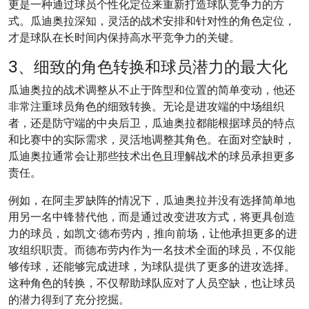
更是一种通过球员个性化定位来重新打造球队竞争力的方
式。瓜迪奥拉深知，灵活的战术安排和针对性的角色定位，
才是球队在长时间内保持高水平竞争力的关键。
3、细致的角色转换和球员潜力的最大化
瓜迪奥拉的战术调整从不止于阵型和位置的简单变动，他还
非常注重球员角色的细致转换。无论是进攻端的中场组织
者，还是防守端的中央后卫，瓜迪奥拉都能根据球员的特点
和比赛中的实际需求，灵活地调整其角色。在面对空缺时，
瓜迪奥拉通常会让那些技术出色且理解战术的球员承担更多
责任。
例如，在阿圭罗缺阵的情况下，瓜迪奥拉并没有选择简单地
用另一名中锋替代他，而是通过改变进攻方式，将更具创造
力的球员，如凯文·德布劳内，推向前场，让他承担更多的进
攻组织职责。而德布劳内作为一名技术全面的球员，不仅能
够传球，还能够完成进球，为球队提供了更多的进攻选择。
这种角色的转换，不仅帮助球队应对了人员空缺，也让球员
的潜力得到了充分挖掘。