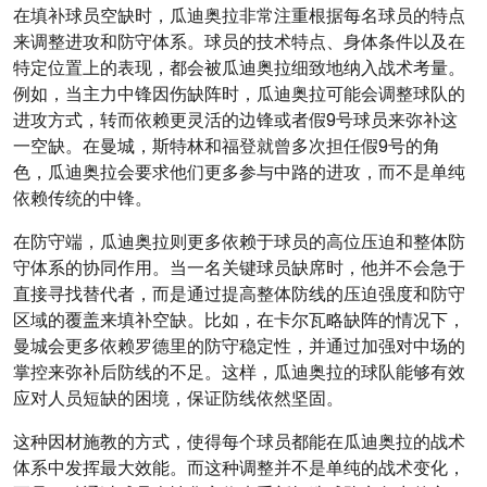
在填补球员空缺时，瓜迪奥拉非常注重根据每名球员的特点
来调整进攻和防守体系。球员的技术特点、身体条件以及在
特定位置上的表现，都会被瓜迪奥拉细致地纳入战术考量。
例如，当主力中锋因伤缺阵时，瓜迪奥拉可能会调整球队的
进攻方式，转而依赖更灵活的边锋或者假9号球员来弥补这
一空缺。在曼城，斯特林和福登就曾多次担任假9号的角
色，瓜迪奥拉会要求他们更多参与中路的进攻，而不是单纯
依赖传统的中锋。
在防守端，瓜迪奥拉则更多依赖于球员的高位压迫和整体防
守体系的协同作用。当一名关键球员缺席时，他并不会急于
直接寻找替代者，而是通过提高整体防线的压迫强度和防守
区域的覆盖来填补空缺。比如，在卡尔瓦略缺阵的情况下，
曼城会更多依赖罗德里的防守稳定性，并通过加强对中场的
掌控来弥补后防线的不足。这样，瓜迪奥拉的球队能够有效
应对人员短缺的困境，保证防线依然坚固。
这种因材施教的方式，使得每个球员都能在瓜迪奥拉的战术
体系中发挥最大效能。而这种调整并不是单纯的战术变化，