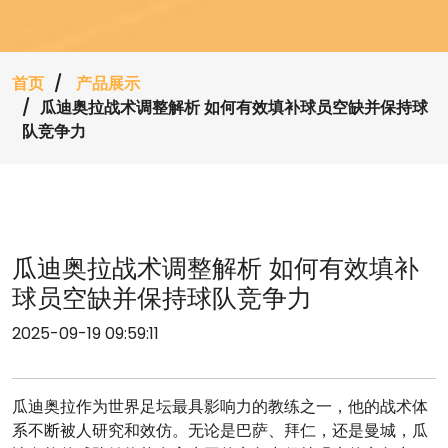
首页
产品展示
瓜迪奥拉战术调整解析 如何有效填补球员空缺并保持球
队竞争力
瓜迪奥拉战术调整解析 如何有效填补
球员空缺并保持球队竞争力
2025-09-19 09:59:11
瓜迪奥拉作为世界足坛最具影响力的教练之一，他的战术体
系不断被人研究和效仿。无论是巴萨、拜仁，还是曼城，瓜