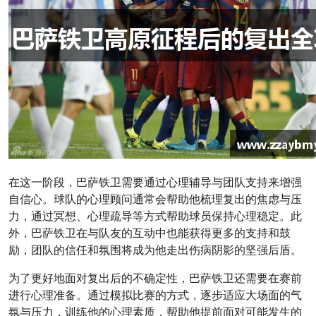
在这一阶段，巴萨铁卫需要通过心理辅导与团队支持来增强
自信心。球队的心理顾问通常会帮助他梳理复出的焦虑与压
力，通过冥想、心理疏导等方式帮助球员保持心理稳定。此
外，巴萨铁卫在与队友的互动中也能获得更多的支持和鼓
励，团队的信任和氛围将成为他走出伤病阴影的坚强后盾。
为了更好地面对复出后的不确定性，巴萨铁卫还需要在赛前
进行心理准备。通过模拟比赛的方式，逐步适应大场面的气
氛与压力，训练他的心理素质，帮助他提前面对可能发生的