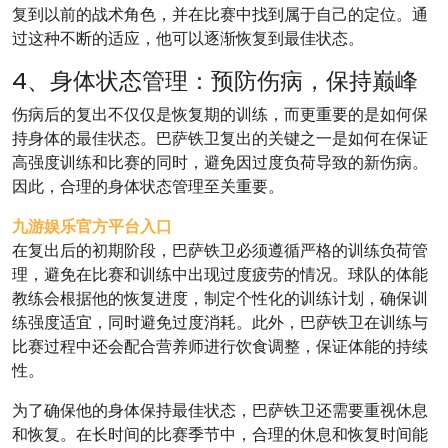
复到以前的战术角色，并在比赛中找到属于自己的定位。通
过这种不断的适应，他可以逐渐恢复到最佳状态。
4、身体状态管理：预防伤病，保持巅峰
伤病后的复出不仅仅是恢复期的训练，而更重要的是如何保
持身体的最佳状态。巴萨铁卫复出的关键之一是如何在保证
高强度训练和比赛的同时，避免因过度负荷导致的新伤病。
因此，合理的身体状态管理至关重要。
九游娱乐官方平台入口
在复出后的初期阶段，巴萨铁卫必须遵循严格的训练负荷管
理，避免在比赛和训练中出现过度疲劳的情况。球队的体能
教练会根据他的恢复进度，制定个性化的训练计划，确保训
练强度适宜，同时避免过度消耗。此外，巴萨铁卫在训练与
比赛过程中还会配合营养师进行饮食调整，保证体能的持续
性。
为了确保他的身体保持最佳状态，巴萨铁卫还需要重视休息
和恢复。在长时间的比赛季节中，合理的休息和恢复时间能