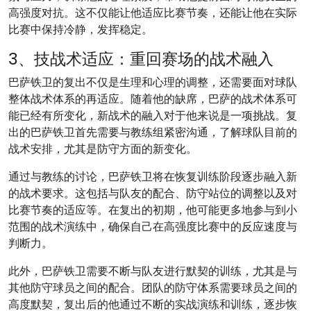
高强度对抗。这不仅能让他适应比赛节奏，还能让他在实际
比赛中保持冷静，发挥稳定。
3、技战术适应：重回赛场的战术融入
巴萨铁卫的复出不仅是生理和心理的调整，还需要面对球队
整体战术体系的再适应。随着他的缺席，巴萨的战术体系可
能已经有所变化，新战术的融入对于他来说是一项挑战。复
出的巴萨铁卫首先需要与教练组紧密沟通，了解球队目前的
战术安排，尤其是防守方面的新变化。
通过与教练的讨论，巴萨铁卫将在恢复训练阶段逐步融入新
的战术要求。这包括与队友的配合、防守站位的调整以及对
比赛节奏的适应等。在复出的初期，他可能更多地参与到小
范围的战术演练中，确保自己在高强度比赛中的反应速度与
判断力。
此外，巴萨铁卫需要不断与队友进行默契的训练，尤其是与
其他防守球员之间的配合。团队的防守体系需要球员之间的
高度默契，复出后的他通过不断的实战演练和训练，逐步恢