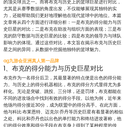
的顶尖球员之一。而将布克与历史上的篮球巨星进行对比，
尤其是从赛季数据的角度出发，不仅能够展现其独特的实
力，还能帮助我们更好地理解他在现代篮球中的地位。本篇
文章将从四个方面进行详细分析：一是布克的得分能力与历
史巨星的对比；二是布克在助攻与组织方面的表现；三是布
克的防守数据与历史巨星的比较；四是布克的领导力与球队
影响力的体现。通过这些对比，本文旨在揭示布克与历史巨
星之间的异同，从数据中挖掘他独特的篮球魅力。
ag九游会亚洲真人第一品牌
1、布克的得分能力与历史巨星对比
布克作为一名得分后卫，其最显著的特点便是出色的得分能
力。与历史上的得分机器相比，布克的得分方式显得尤为多
样化。无论是突破、跳投、三分球，还是罚球，布克都能在
不同的进攻场合中找到有效的得分手段。以他为例，近年来
他场均得分接近30分，成为联盟中的得分高手。在此方面，
他与科比·布莱恩特、迈克尔·乔丹等历史巨星有着显著的相似
之处。科比和乔丹也以出色的单打能力和终结进攻著称，他
们的得分效率和得分手段在布克身上得到了某种程度的传