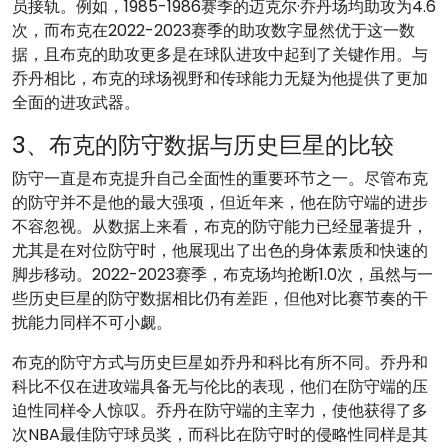
员接轨。例如，1985-1986赛季的迈克尔·乔丹场均助攻为4.6
次，而布克在2022-2023赛季的助攻数字显然优于这一数
据，且布克的助攻更多是在球队进攻中起到了关键作用。与
乔丹相比，布克的球场视野和传球能力无疑为他提供了更加
全面的进攻武器。
3、布克的防守数据与历史巨星的比较
防守一直是布克提升自己全面性的重要环节之一。尽管布克
的防守并不是他的最大强项，但近年来，他在防守端的进步
不容忽视。从数据上来看，布克的防守能力已经显著提升，
尤其是在对位防守时，他展现出了出色的身体素质和快速的
脚步移动。2022-2023赛季，布克场均抢断1.0次，虽然与一
些历史巨星的防守数据相比仍有差距，但他对比赛节奏的干
扰能力同样不可小觑。
布克的防守方式与历史巨星如乔丹和科比有所不同。乔丹和
科比不仅在进攻端具备无与伦比的表现，他们在防守端的压
迫性同样令人惊叹。乔丹在防守端的主宰力，使他获得了多
次NBA最佳防守球员奖，而科比在防守时的侵略性同样是其