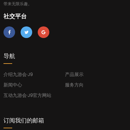
带来无限乐趣。
社交平台
导航
介绍九游会·J9
产品展示
新闻中心
服务方向
互动九游会·j9官方网站
订阅我们的邮箱