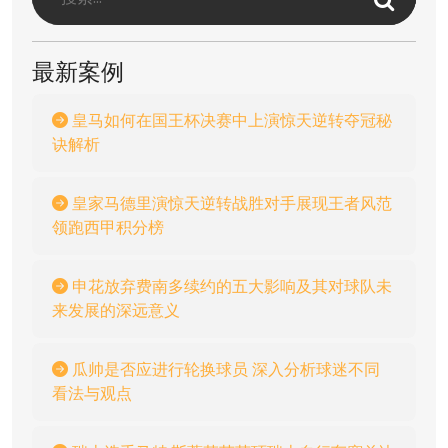
最新案例
皇马如何在国王杯决赛中上演惊天逆转夺冠秘
诀解析
皇家马德里演惊天逆转战胜对手展现王者风范
领跑西甲积分榜
申花放弃费南多续约的五大影响及其对球队未
来发展的深远意义
瓜帅是否应进行轮换球员 深入分析球迷不同
看法与观点