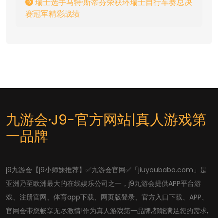
瑞士选手马特·斯蒂芬荣获环瑞士自行车赛总决
赛冠军精彩战绩
九游会·J9-官方网站|真人游戏第
一品牌
j9九游会【j9小师妹推荐】✅九游会官网✅「jiuyoubaba.com」是
亚洲乃至欧洲最大的在线娱乐公司之一，j9九游会提供APP平台游
戏、注册官网、体育app下载、网页版登录、官方入口下载、APP、
官网会带您畅享无尽激情!作为真人游戏第一品牌,都能满足您的需求,