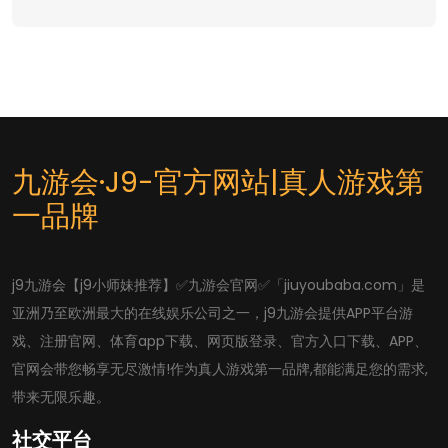
九游会·J9-官方网站|真人游戏第
一品牌
j9九游会【j9小师妹推荐】✅九游会官网✅「jiuyoubaba.com」是
亚洲乃至欧洲最大的在线娱乐公司之一，j9九游会提供APP平台游
戏、注册官网、体育app下载、网页版登录、官方入口下载、APP、
官网会带您畅享无尽激情!作为真人游戏第一品牌,都能满足您的需求,
带来无限乐趣。
社交平台