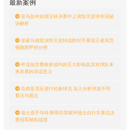
最新案例
皇马如何在国王杯决赛中上演惊天逆转夺冠秘
诀解析
皇家马德里演惊天逆转战胜对手展现王者风范
领跑西甲积分榜
申花放弃费南多续约的五大影响及其对球队未
来发展的深远意义
瓜帅是否应进行轮换球员 深入分析球迷不同
看法与观点
瑞士选手马特·斯蒂芬荣获环瑞士自行车赛总决
赛冠军精彩战绩