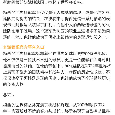
帮助阿根廷队战胜法国，捧起了世界杯奖杯。
梅西的世界杯冠军不仅仅是个人成就的体现，更是他与阿根
廷队共同努力的结果。在决赛中，梅西凭借一系列精彩的表
现帮助阿根廷队获得了胜利，而他个人的两粒进球也为阿根
廷队锁定了胜局。这个冠军为梅西的职业生涯增添了最为闪
耀的一笔，也让他成为了历史上最伟大的足球运动员之一。
九游娱乐官方平台入口
梅西的世界杯冠军标志着他在世界足球历史中的特殊地位。
他不仅仅是一位技术卓越的球员，更是一位能够在关键时刻
挺身而出的领袖。在他的带领下，阿根廷队在2022年世界杯
上展现了强大的团队精神和战斗力。梅西的历史性成就，不
仅仅改变了阿根廷足球的历史，也让他成为了全球足球历史
的传奇人物。
总结：
梅西的世界杯之路充满了挑战和辉煌。从2006年到2022
年，梅西通过不断的努力与成长，终于实现了自己捧起世界