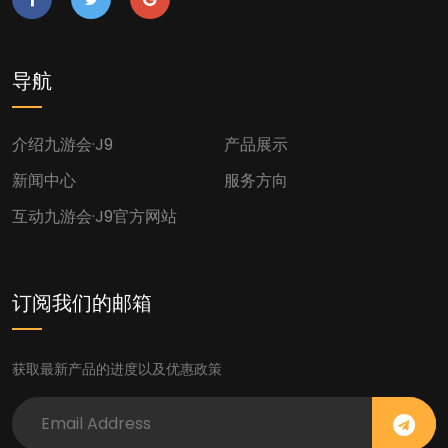
导航
介绍九游会·J9
产品展示
新闻中心
服务方向
互动九游会·j9官方网站
订阅我们的邮箱
获取最新产品的进度以及优惠政策