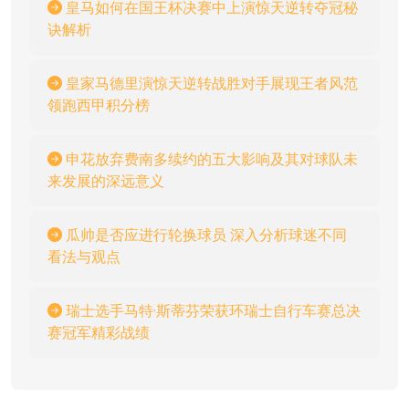
皇马如何在国王杯决赛中上演惊天逆转夺冠秘
诀解析
皇家马德里演惊天逆转战胜对手展现王者风范
领跑西甲积分榜
申花放弃费南多续约的五大影响及其对球队未
来发展的深远意义
瓜帅是否应进行轮换球员 深入分析球迷不同
看法与观点
瑞士选手马特·斯蒂芬荣获环瑞士自行车赛总决
赛冠军精彩战绩