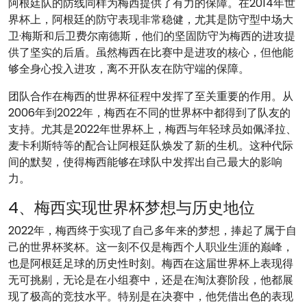
阿根廷队的防线同样为梅西提供了有力的保障。在2014年世
界杯上，阿根廷的防守表现非常稳健，尤其是防守型中场大
卫·梅斯和后卫费尔南德斯，他们的坚固防守为梅西的进攻提
供了坚实的后盾。虽然梅西在比赛中是进攻的核心，但他能
够全身心投入进攻，离不开队友在防守端的保障。
团队合作在梅西的世界杯征程中发挥了至关重要的作用。从
2006年到2022年，梅西在不同的世界杯中都得到了队友的
支持。尤其是2022年世界杯上，梅西与年轻球员如佩泽拉、
麦卡利斯特等的配合让阿根廷队焕发了新的生机。这种代际
间的默契，使得梅西能够在球队中发挥出自己最大的影响
力。
4、梅西实现世界杯梦想与历史地位
2022年，梅西终于实现了自己多年来的梦想，捧起了属于自
己的世界杯奖杯。这一刻不仅是梅西个人职业生涯的巅峰，
也是阿根廷足球的历史性时刻。梅西在这届世界杯上表现得
无可挑剔，无论是在小组赛中，还是在淘汰赛阶段，他都展
现了极高的竞技水平。特别是在决赛中，他凭借出色的表现