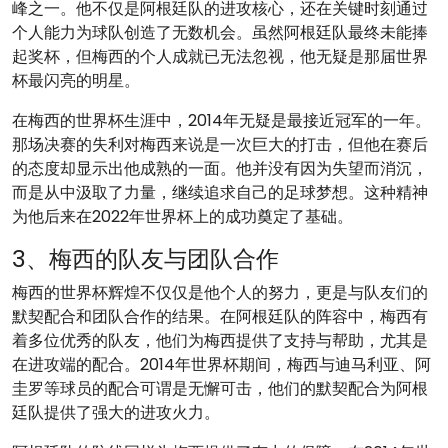
峰之一。他不仅是阿根廷队的进攻核心，还在关键时刻通过
个人能力为球队创造了无数机会。虽然阿根廷队最终未能捧
起奖杯，但梅西的个人成就已无法忽视，他无疑是那届世界
杯最闪亮的明星。
在梅西的世界杯生涯中，2014年无疑是最接近冠军的一年。
那场决赛的失利对梅西来说是一次巨大的打击，但他在赛后
的态度却显示出他成熟的一面。他并没有因为失望而消沉，
而是从中汲取了力量，继续追求自己的足球梦想。这种精神
为他后来在2022年世界杯上的成功奠定了基础。
3、梅西的队友与团队合作
梅西的世界杯辉煌不仅仅是他个人的努力，更是与队友们的
默契配合和团队合作的结果。在阿根廷队的阵容中，梅西有
着多位优秀的队友，他们为梅西提供了支持与帮助，尤其是
在进攻端的配合。2014年世界杯期间，梅西与迪马利亚、阿
圭罗等球员的配合可谓是无懈可击，他们的默契配合为阿根
廷队提供了强大的进攻火力。