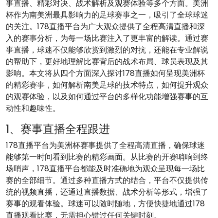
事直播、精彩对决、战术解析及观赛体验等多个方面。美洲
杯作为南美洲最具影响力的足球赛事之一，吸引了全球球迷
的关注。178直播平台为广大观众提供了全程高清直播和深
入的赛事分析，为每一场比赛注入了更丰富的解读。通过赛
事直播，球迷不仅能够欣赏到激烈的对抗，还能在专业解说
的帮助下，更好地理解比赛背后的战术布局、球员表现及其
影响。本文将从四个方面深入探讨178直播如何呈现美洲杯
的精彩赛事，如何解析南美足球的技术特点，如何提升观众
的观赛体验，以及如何通过平台的多样化功能增强赛事的互
动性和趣味性。
1、赛事直播全程跟进
178直播平台为美洲杯赛事提供了全程高清直播，确保球迷
能够第一时间看到比赛的精彩画面。从比赛的开赛哨响到终
场哨声，178直播平台都能及时准确地为观众呈现每一场比
赛的全部细节。通过多种直播方式的结合，平台不仅提供传
统的视频直播，还通过直播数据、战术分析等形式，增强了
赛事的观看体验。球迷可以随时随地，方便快捷地通过178
直播观看比赛，无需担心错过任何关键时刻。