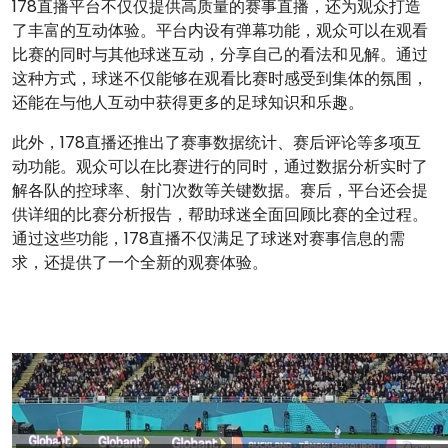
178直播平台不仅仅提供高质量的赛事直播，还为观众打造
了丰富的互动体验。平台内设有弹幕功能，观众可以在观看
比赛的同时与其他球迷互动，分享自己的看法和见解。通过
这种方式，球迷不仅能够在观看比赛时感受到集体的氛围，
还能在与他人互动中获得更多的足球知识和乐趣。
此外，178直播还推出了赛事数据统计、赛后评论等多项互
动功能。观众可以在比赛进行的同时，通过数据分析实时了
解各队的控球率、射门次数等关键数据。赛后，平台还会提
供详细的比赛分析报告，帮助球迷全面回顾比赛的全过程。
通过这些功能，178直播不仅满足了球迷对赛事信息的需
求，还提供了一个全新的观赛体验。