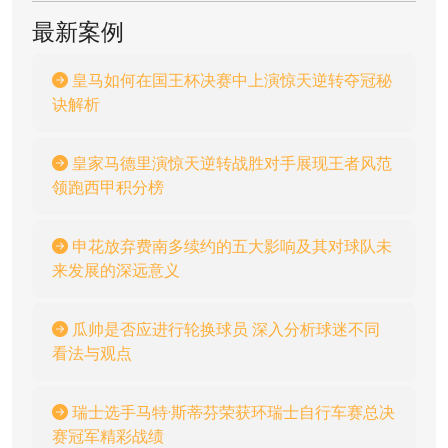
最新案例
皇马如何在国王杯决赛中上演惊天逆转夺冠秘
诀解析
皇家马德里演惊天逆转战胜对手展现王者风范
领跑西甲积分榜
申花放弃费南多续约的五大影响及其对球队未
来发展的深远意义
瓜帅是否应进行轮换球员 深入分析球迷不同
看法与观点
瑞士选手马特·斯蒂芬荣获环瑞士自行车赛总决
赛冠军精彩战绩