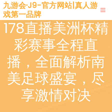
九游会·J9-官方网站|真人游
戏第一品牌
178直播美洲杯精
彩赛事全程直
播，全面解析南
美足球盛宴，尽
享激情对决