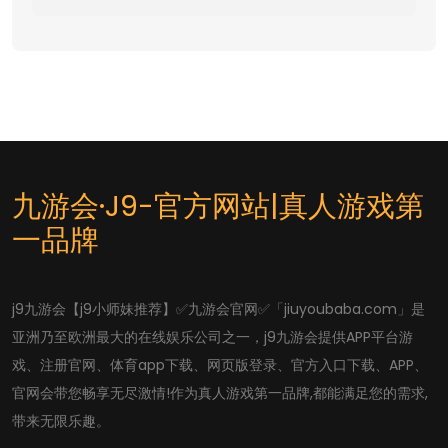
九游会·J9-官方网站|真人游戏第
一品牌
j9九游会【j9小师妹推荐】✅九游会官网✅「jiuyoubaba.com」是
亚洲乃至欧洲最大的在线娱乐公司之一，j9九游会提供APP平台游
戏、注册官网、体育app下载、网页版登录、官方入口下载、APP、
官网会带您畅享无尽激情!作为真人游戏第一品牌,都能满足您的需求,
带来无限乐趣。