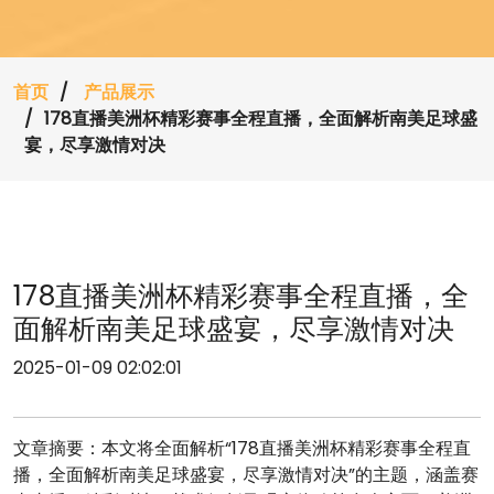
首页
产品展示
178直播美洲杯精彩赛事全程直播，全面解析南美足球盛
宴，尽享激情对决
178直播美洲杯精彩赛事全程直播，全
面解析南美足球盛宴，尽享激情对决
2025-01-09 02:02:01
文章摘要：本文将全面解析“178直播美洲杯精彩赛事全程直
播，全面解析南美足球盛宴，尽享激情对决”的主题，涵盖赛